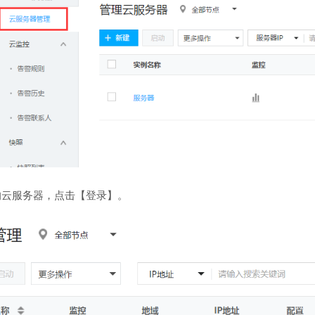
应的云服务器，点击【登录】。