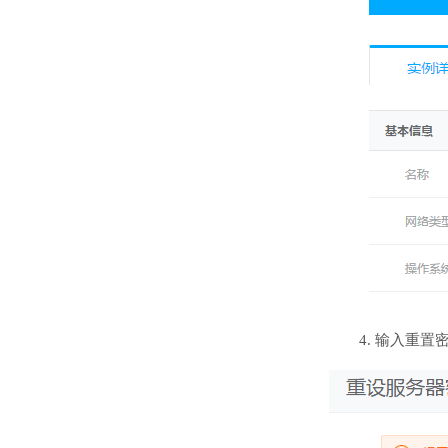
4. 输入重置