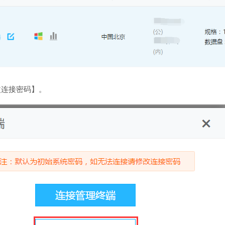
修改连接密码】。