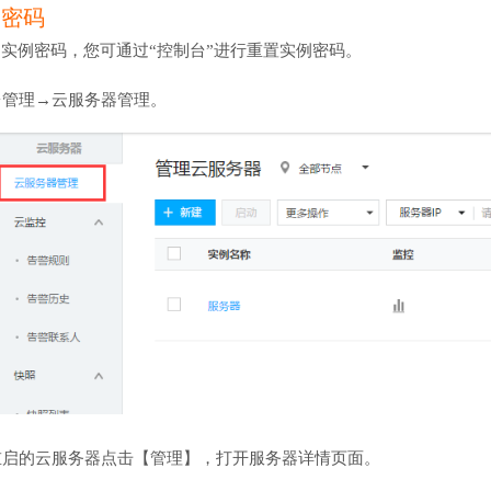
器密码
实例密码，您可通过“控制台”进行重置实例密码。
后台管理→云服务器管理。
要重启的云服务器点击【管理】，打开服务器详情页面。