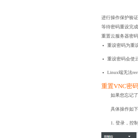
进行操作保护验
等待密码重设完
重置云服务器密
重设密码为重设系统
重设密码会使
Linux端无法r
重置VNC密
如果您忘记了
具体操作如
1. 登录，