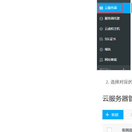
2. 选择对