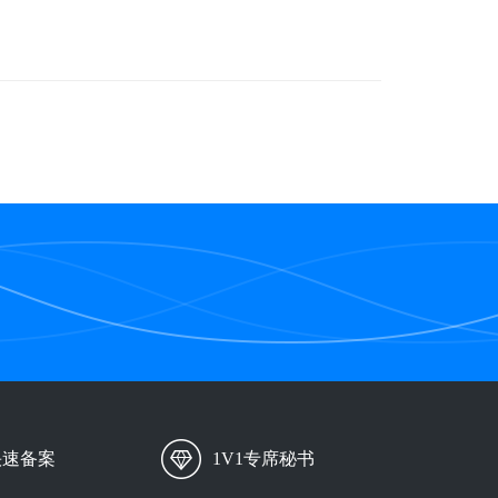
快速备案
1V1专席秘书