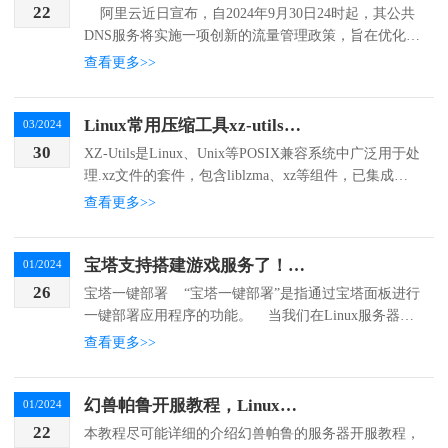
22
阿里云近日宣布，自2024年9月30日24时起，其公共
DNS服务将实施一项创新的流量管理政策，旨在优化递
归解析服务的性能和稳定性。此次调整主要针对高并
查看更多>>
发...
Linux常用压缩工具xz-utils被爆植入后门，debian、ubuntu、centos等多个发行版中招
03/2024
30
XZ-Utils是Linux、Unix等POSIX兼容系统中广泛用于处
理.xz文件的套件，包含liblzma、xz等组件，已集成在d
ebian、ubuntu、centos等发行版仓库中。2024年3月...
查看更多>>
宝塔支持搭建游戏服务了！一键开服，搭建属于自己的幻兽帕鲁服务器
01/2024
26
宝塔一键部署 “宝塔一键部署”是指通过宝塔面板进行
一键部署应用程序的功能。 当我们在Linux服务器中
部署各...
查看更多>>
幻兽帕鲁开服教程，Linux开服教程!
01/2024
22
本教程尽可能详细的介绍幻兽帕鲁的服务器开服教程，