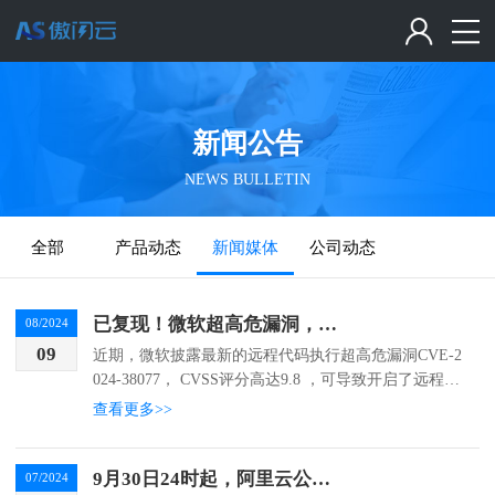
新闻公告
NEWS BULLETIN
全部
产品动态
新闻媒体
公司动态
已复现！微软超高危漏洞，微软RDL服务极危远程代码执行漏洞(CVE-2024-38077)安全风险通告
08/2024
09
近期，微软披露最新的远程代码执行超高危漏洞CVE-2
024-38077， CVSS评分高达9.8 ，可导致开启了远程桌
面许可服务的Windwos服务器完全沦陷。漏洞影响Wind
查看更多>>
ows Server 2...
9月30日24时起，阿里云公共DNS将对免费解析请求进行限速
07/2024