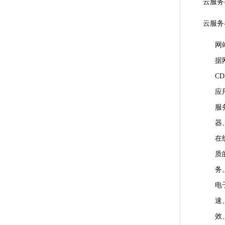
云服务
云服务
网
据
C
应
服
器
在
质
务
电
速
效