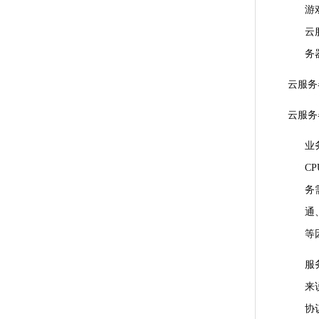
游
云
务
云服务
云服务
业
C
务
通
等
服
来
协