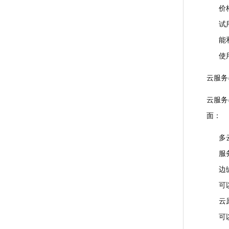
价
试
能
使
云服务
云服务
面：
多
服
边
可
云
可