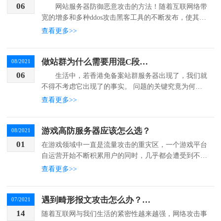
06
网站服务器防御恶意攻击的方法！随着互联网络带
宽的增多和多种ddos攻击黑客工具的不断发布，使其dd
os攻击越来越频繁。如今DDoS攻击已不单单只出现在
查看更多>>
大型网站中，很多中小型网站甚至是个人网站都可能...
做站群为什么需要用混C段的多IP站群服务器？有什么优势？
08/2021
06
生活中，若香港免备案站群服务器出现了，我们就
不得不考虑它出现了的事实。 问题的关键究竟为何？
了解清楚香港免备案站群服务器到底是一种怎么样的存
查看更多>>
在，是解决一切问题的关键。 其次选择混C段多IP
站群...
游戏高防服务器应该怎么选？
08/2021
01
在游戏领域中一直是流量攻击的重灾区，一个游戏平台
自运营开始不断积累用户的同时，几乎都会遭受到不同
程度的流量攻击。这是一种行业乱象，也是行业的恶性
查看更多>>
竞争所带来的结果。流量攻击是指在一段时间内，向服
务器发送...
遇到畸形报文攻击怎么办？做好防御部署是关键
07/2021
14
随着互联网与我们生活的紧密性越来越强，网络攻击事