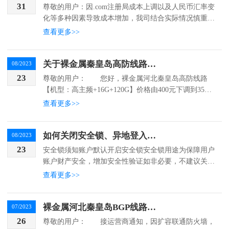
31
尊敬的用户：因.com注册局成本上调以及人民币汇率变
化等多种因素导致成本增加，我司结合实际情况慎重考
虑，从2023年8月31日14点起开始对.COM域名价格进行
查看更多>>
如下调整：调整前.com价格（元）调整后...
关于裸金属秦皇岛高防线路价格调整通知
08/2023
23
尊敬的用户： 您好，裸金属河北秦皇岛高防线路
【机型：高主频+16G+120G】价格由400元下调到350
元 ...
查看更多>>
如何关闭安全锁、异地登入验证
08/2023
23
安全锁须知账户默认开启安全锁安全锁用途为保障用户
账户财产安全，增加安全性验证如非必要，不建议关闭
安全锁安全锁关闭及流程要求账户状态已实名，并且是
查看更多>>
正常状态进入账号设置-安全设置-安全锁如账号为正常
状态，...
裸金属河北秦皇岛BGP线路割接通知
07/2023
26
尊敬的用户： 接运营商通知，因扩容联通防火墙，