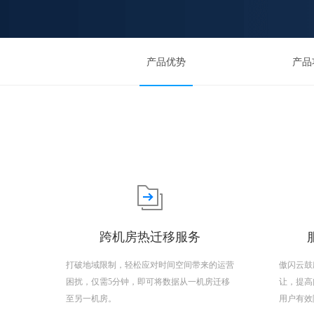
产品优势
产品
跨机房热迁移服务
打破地域限制，轻松应对时间空间带来的运营
傲闪云鼓
困扰，仅需5分钟，即可将数据从一机房迁移
让，提高
至另一机房。
用户有效