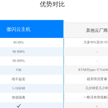
优势对比
傲闪云主机
其他云厂商
大多99%至99.9
99.99%
-
99.999%
-
99.999%
KVM/Hyper-V/VmW
VM
超卖情况普遍
绝不超卖
几分钟至几小
1-10分钟
一般没有彻底解
彻底隔离
×