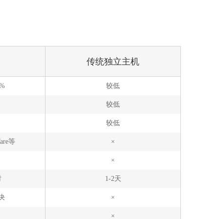
传统独立主机
5%
较低
较低
较低
are等
×
×
时
1-2天
决
×
×