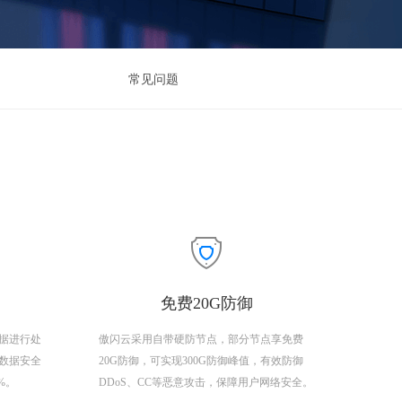
常见问题
免费20G防御
据进行处
傲闪云采用自带硬防节点，部分节点享免费
数据安全
20G防御，可实现300G防御峰值，有效防御
9%。
DDoS、CC等恶意攻击，保障用户网络安全。