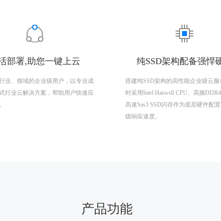
活部署,助您一键上云
纯SSD架构配备强悍
行业、领域的企业级用户，以专业成
搭建纯SSD架构的高性能企业级云服
式行业云解决方案，帮助用户快速应
时采用Intel Haswell CPU、高频DD
。
高速Sas3 SSD闪存作为底层硬件配
级响应速度。
产品功能