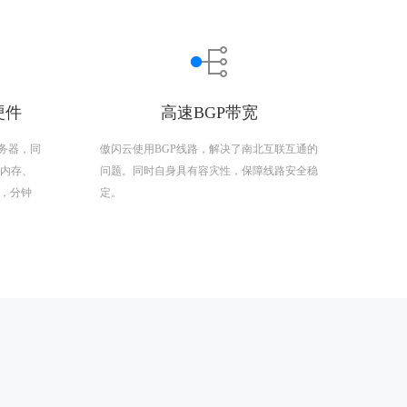
硬件
高速BGP带宽
务器，同
傲闪云使用BGP线路，解决了南北互联互通的
R4内存、
问题。同时自身具有容灾性，保障线路安全稳
置，分钟
定。