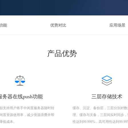
功能
优势对比
应用场景
产品优势
服务器在线push功能
三层存储技术
励支持用户将手中闲置服务器随时转
缓存、沉淀、备份层，三层分别对数
闲置资源使用率，减少资源浪费并帮
理、缓存与灾备，三层间实时同步，
降低成本。
性达到99.999%，高可用性达到99.9