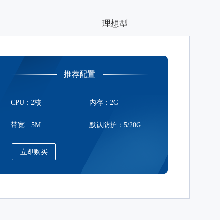
理想型
推荐配置
CPU：2核
内存：2G
带宽：5M
默认防护：5/20G
立即购买