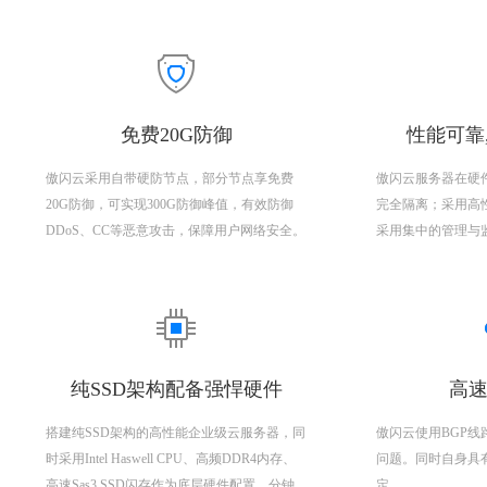
免费20G防御
性能可靠
傲闪云采用自带硬防节点，部分节点享免费
傲闪云服务器在硬
20G防御，可实现300G防御峰值，有效防御
完全隔离；采用高
DDoS、CC等恶意攻击，保障用户网络安全。
采用集中的管理与
纯SSD架构配备强悍硬件
高速
搭建纯SSD架构的高性能企业级云服务器，同
傲闪云使用BGP
时采用Intel Haswell CPU、高频DDR4内存、
问题。同时自身具
高速Sas3 SSD闪存作为底层硬件配置，分钟
定。