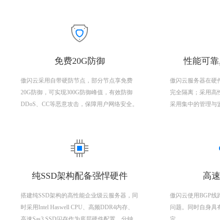
免费20G防御
性能可靠
傲闪云采用自带硬防节点，部分节点享免费
傲闪云服务器在硬
20G防御，可实现300G防御峰值，有效防御
完全隔离；采用高
DDoS、CC等恶意攻击，保障用户网络安全。
采用集中的管理与
纯SSD架构配备强悍硬件
高速
搭建纯SSD架构的高性能企业级云服务器，同
傲闪云使用BGP
时采用Intel Haswell CPU、高频DDR4内存、
问题。同时自身具
高速Sas3 SSD闪存作为底层硬件配置，分钟
定。