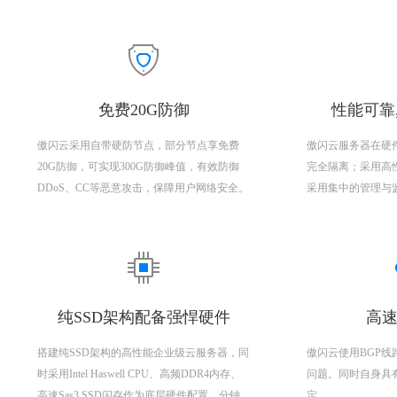
免费20G防御
性能可靠
傲闪云采用自带硬防节点，部分节点享免费
傲闪云服务器在硬
20G防御，可实现300G防御峰值，有效防御
完全隔离；采用高
DDoS、CC等恶意攻击，保障用户网络安全。
采用集中的管理与
纯SSD架构配备强悍硬件
高速
搭建纯SSD架构的高性能企业级云服务器，同
傲闪云使用BGP
时采用Intel Haswell CPU、高频DDR4内存、
问题。同时自身具
高速Sas3 SSD闪存作为底层硬件配置，分钟
定。