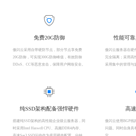
免费20G防御
性能可靠
傲闪云采用自带硬防节点，部分节点享免费
傲闪云服务器在硬
20G防御，可实现300G防御峰值，有效防御
完全隔离；采用高
DDoS、CC等恶意攻击，保障用户网络安全。
采用集中的管理与
纯SSD架构配备强悍硬件
高速
搭建纯SSD架构的高性能企业级云服务器，同
傲闪云使用BGP
时采用Intel Haswell CPU、高频DDR4内存、
问题。同时自身具
高速Sas3 SSD闪存作为底层硬件配置，分钟
定。