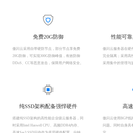
免费20G防御
性能可靠
傲闪云采用自带硬防节点，部分节点享免费
傲闪云服务器在硬
20G防御，可实现300G防御峰值，有效防御
完全隔离；采用高
DDoS、CC等恶意攻击，保障用户网络安全。
采用集中的管理与
纯SSD架构配备强悍硬件
高速
搭建纯SSD架构的高性能企业级云服务器，同
傲闪云使用BGP
时采用Intel Haswell CPU、高频DDR4内存、
问题。同时自身具
高速Sas3 SSD闪存作为底层硬件配置，分钟
定。