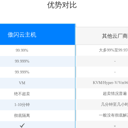
优势对比
傲闪云主机
其他云厂商
大多99%至99.9
99.99%
-
99.999%
-
99.999%
KVM/Hyper-V/VmW
VM
超卖情况普遍
绝不超卖
几分钟至几小
1-10分钟
一般没有彻底解
彻底隔离
×