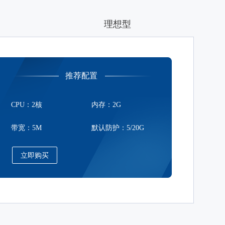
理想型
推荐配置
CPU：2核
内存：2G
带宽：5M
默认防护：5/20G
立即购买