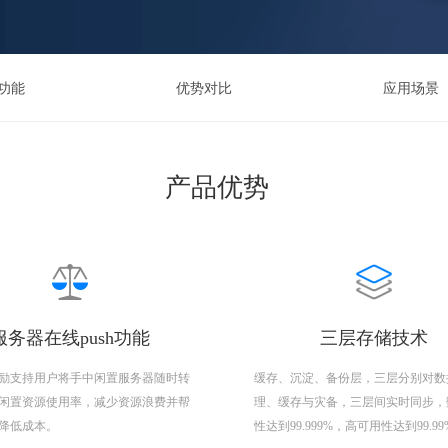
功能
优势对比
应用场景
产品优势
服务器在线push功能
三层存储技术
励支持用户将手中闲置服务器随时转
缓存、沉淀、备份层，三层分别对数
闲置资源使用率，减少资源浪费并帮
理、缓存与灾备，三层间实时同步，
降低成本。
性达到99.999%，高可用性达到99.9