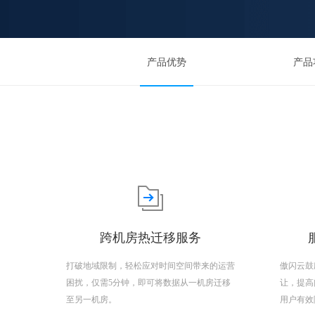
产品优势
产品
跨机房热迁移服务
打破地域限制，轻松应对时间空间带来的运营
傲闪云鼓
困扰，仅需5分钟，即可将数据从一机房迁移
让，提高
至另一机房。
用户有效