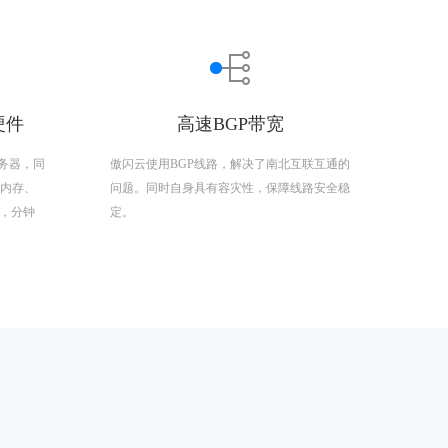
硬件
高速BGP带宽
务器，同
傲闪云使用BGP线路，解决了南北互联互通的
R4内存、
问题。同时自身具有容灾性，保障线路安全稳
置，分钟
定。