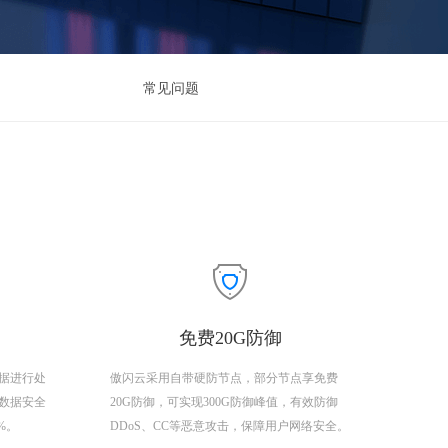
常见问题
免费20G防御
据进行处
傲闪云采用自带硬防节点，部分节点享免费
数据安全
20G防御，可实现300G防御峰值，有效防御
9%。
DDoS、CC等恶意攻击，保障用户网络安全。