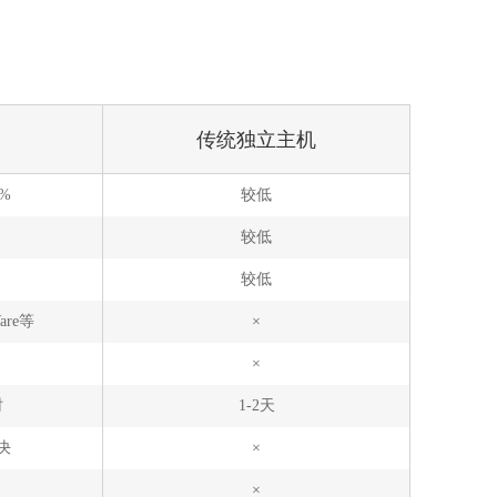
传统独立主机
5%
较低
较低
较低
are等
×
×
时
1-2天
决
×
×