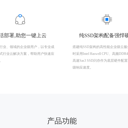
活部署,助您一键上云
纯SSD架构配备强悍
行业、领域的企业级用户，以专业成
搭建纯SSD架构的高性能企业级云服
式行业云解决方案，帮助用户快速应
时采用Intel Haswell CPU、高频DD
。
高速Sas3 SSD闪存作为底层硬件配
级响应速度。
产品功能