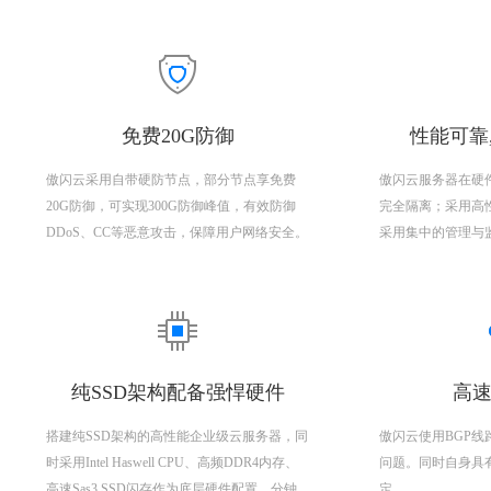
免费20G防御
性能可靠
傲闪云采用自带硬防节点，部分节点享免费
傲闪云服务器在硬
20G防御，可实现300G防御峰值，有效防御
完全隔离；采用高
DDoS、CC等恶意攻击，保障用户网络安全。
采用集中的管理与
纯SSD架构配备强悍硬件
高速
搭建纯SSD架构的高性能企业级云服务器，同
傲闪云使用BGP
时采用Intel Haswell CPU、高频DDR4内存、
问题。同时自身具
高速Sas3 SSD闪存作为底层硬件配置，分钟
定。