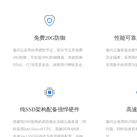
免费20G防御
性能可靠
傲闪云采用自带硬防节点，部分节点享免费
傲闪云服务器在硬
20G防御，可实现300G防御峰值，有效防御
完全隔离；采用高
DDoS、CC等恶意攻击，保障用户网络安全。
采用集中的管理与
纯SSD架构配备强悍硬件
高速
搭建纯SSD架构的高性能企业级云服务器，同
傲闪云使用BGP
时采用Intel Haswell CPU、高频DDR4内存、
问题。同时自身具
高速Sas3 SSD闪存作为底层硬件配置，分钟
定。