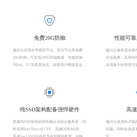
免费20G防御
性能可靠
傲闪云采用自带硬防节点，部分节点享免费
傲闪云服务器在硬
20G防御，可实现300G防御峰值，有效防御
完全隔离；采用高
DDoS、CC等恶意攻击，保障用户网络安全。
采用集中的管理与
纯SSD架构配备强悍硬件
高速
搭建纯SSD架构的高性能企业级云服务器，同
傲闪云使用BGP
时采用Intel Haswell CPU、高频DDR4内存、
问题。同时自身具
高速Sas3 SSD闪存作为底层硬件配置，分钟
定。