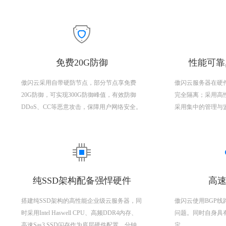
免费20G防御
性能可靠
傲闪云采用自带硬防节点，部分节点享免费
傲闪云服务器在硬
20G防御，可实现300G防御峰值，有效防御
完全隔离；采用高
DDoS、CC等恶意攻击，保障用户网络安全。
采用集中的管理与
纯SSD架构配备强悍硬件
高速
搭建纯SSD架构的高性能企业级云服务器，同
傲闪云使用BGP
时采用Intel Haswell CPU、高频DDR4内存、
问题。同时自身具
高速Sas3 SSD闪存作为底层硬件配置，分钟
定。