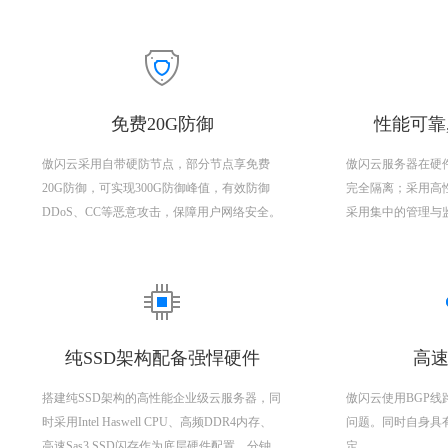
免费20G防御
性能可靠
傲闪云采用自带硬防节点，部分节点享免费
傲闪云服务器在硬
20G防御，可实现300G防御峰值，有效防御
完全隔离；采用高
DDoS、CC等恶意攻击，保障用户网络安全。
采用集中的管理与
纯SSD架构配备强悍硬件
高速
搭建纯SSD架构的高性能企业级云服务器，同
傲闪云使用BGP
时采用Intel Haswell CPU、高频DDR4内存、
问题。同时自身具
高速Sas3 SSD闪存作为底层硬件配置，分钟
定。