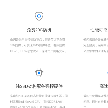
免费20G防御
性能可靠
傲闪云采用自带硬防节点，部分节点享免费
傲闪云服务器在硬
20G防御，可实现300G防御峰值，有效防御
完全隔离；采用高
DDoS、CC等恶意攻击，保障用户网络安全。
采用集中的管理与
纯SSD架构配备强悍硬件
高速
搭建纯SSD架构的高性能企业级云服务器，同
傲闪云使用BGP
时采用Intel Haswell CPU、高频DDR4内存、
问题。同时自身具
高速Sas3 SSD闪存作为底层硬件配置，分钟
定。