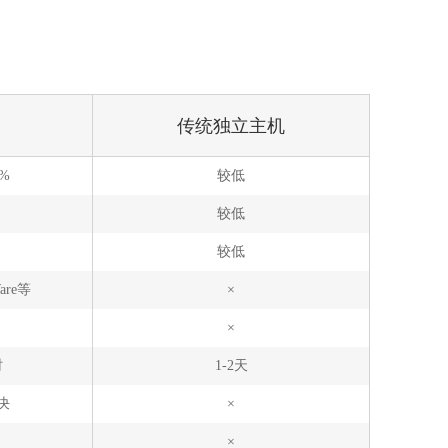
传统独立主机
5%
较低
较低
较低
are等
×
×
时
1-2天
决
×
×