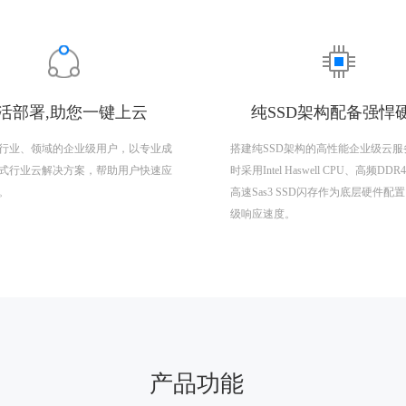
活部署,助您一键上云
纯SSD架构配备强悍
行业、领域的企业级用户，以专业成
搭建纯SSD架构的高性能企业级云服
式行业云解决方案，帮助用户快速应
时采用Intel Haswell CPU、高频DD
。
高速Sas3 SSD闪存作为底层硬件配
级响应速度。
产品功能