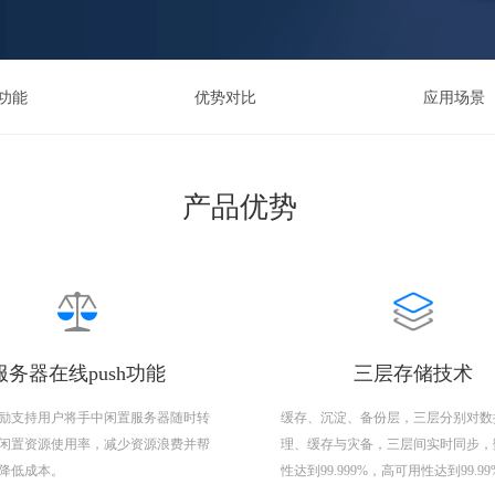
功能
优势对比
应用场景
产品优势
服务器在线push功能
三层存储技术
励支持用户将手中闲置服务器随时转
缓存、沉淀、备份层，三层分别对数
闲置资源使用率，减少资源浪费并帮
理、缓存与灾备，三层间实时同步，
降低成本。
性达到99.999%，高可用性达到99.9