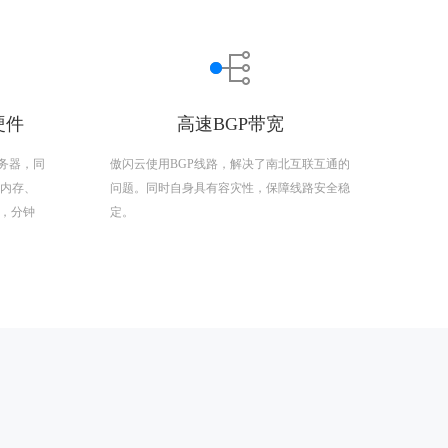
硬件
高速BGP带宽
务器，同
傲闪云使用BGP线路，解决了南北互联互通的
R4内存、
问题。同时自身具有容灾性，保障线路安全稳
置，分钟
定。