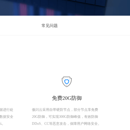
常见问题
免费20G防御
据进行处
傲闪云采用自带硬防节点，部分节点享免费
数据安全
20G防御，可实现300G防御峰值，有效防御
9%。
DDoS、CC等恶意攻击，保障用户网络安全。