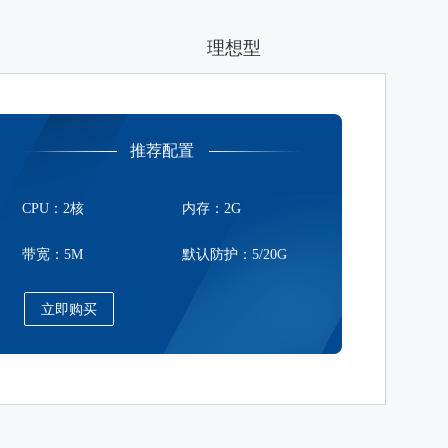
理想型
推荐配置
CPU：2核
内存：2G
带宽：5M
默认防护：5/20G
立即购买