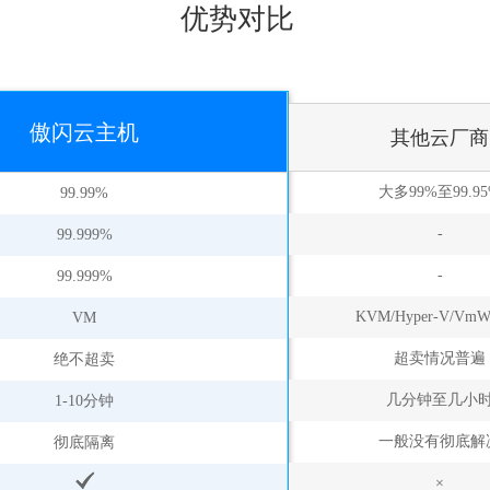
优势对比
傲闪云主机
其他云厂商
大多99%至99.9
99.99%
-
99.999%
-
99.999%
KVM/Hyper-V/VmW
VM
超卖情况普遍
绝不超卖
几分钟至几小
1-10分钟
一般没有彻底解
彻底隔离
×