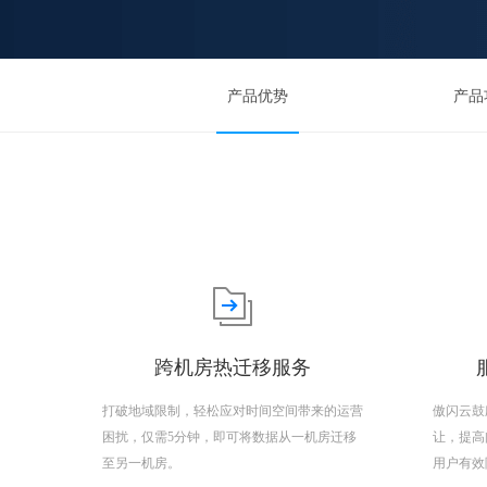
产品优势
产品
跨机房热迁移服务
打破地域限制，轻松应对时间空间带来的运营
傲闪云鼓
困扰，仅需5分钟，即可将数据从一机房迁移
让，提高
至另一机房。
用户有效