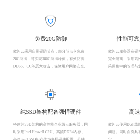
免费20G防御
性能可靠
傲闪云采用自带硬防节点，部分节点享免费
傲闪云服务器在硬
20G防御，可实现300G防御峰值，有效防御
完全隔离；采用高
DDoS、CC等恶意攻击，保障用户网络安全。
采用集中的管理与
纯SSD架构配备强悍硬件
高速
搭建纯SSD架构的高性能企业级云服务器，同
傲闪云使用BGP
时采用Intel Haswell CPU、高频DDR4内存、
问题。同时自身具
高速Sas3 SSD闪存作为底层硬件配置，分钟
定。