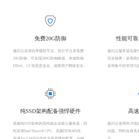
免费20G防御
性能可靠
傲闪云采用自带硬防节点，部分节点享免费
傲闪云服务器在硬
20G防御，可实现300G防御峰值，有效防御
完全隔离；采用高
DDoS、CC等恶意攻击，保障用户网络安全。
采用集中的管理与
纯SSD架构配备强悍硬件
高速
搭建纯SSD架构的高性能企业级云服务器，同
傲闪云使用BGP
时采用Intel Haswell CPU、高频DDR4内存、
问题。同时自身具
高速Sas3 SSD闪存作为底层硬件配置，分钟
定。