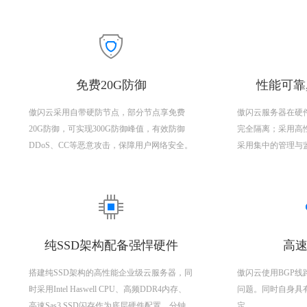
免费20G防御
性能可靠
傲闪云采用自带硬防节点，部分节点享免费
傲闪云服务器在硬
20G防御，可实现300G防御峰值，有效防御
完全隔离；采用高
DDoS、CC等恶意攻击，保障用户网络安全。
采用集中的管理与
纯SSD架构配备强悍硬件
高速
搭建纯SSD架构的高性能企业级云服务器，同
傲闪云使用BGP
时采用Intel Haswell CPU、高频DDR4内存、
问题。同时自身具
高速Sas3 SSD闪存作为底层硬件配置，分钟
定。