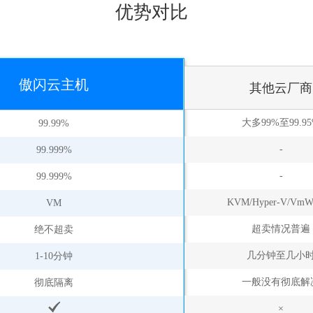
优势对比
傲闪云主机
其他云厂商
大多99%至99.9
99.99%
-
99.999%
-
99.999%
KVM/Hyper-V/VmW
VM
超卖情况普遍
绝不超卖
几分钟至几小
1-10分钟
一般没有彻底解
彻底隔离
×