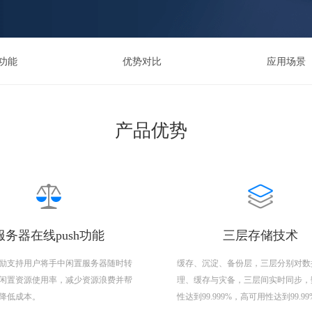
功能
优势对比
应用场景
产品优势
服务器在线push功能
三层存储技术
励支持用户将手中闲置服务器随时转
缓存、沉淀、备份层，三层分别对数
闲置资源使用率，减少资源浪费并帮
理、缓存与灾备，三层间实时同步，
降低成本。
性达到99.999%，高可用性达到99.9