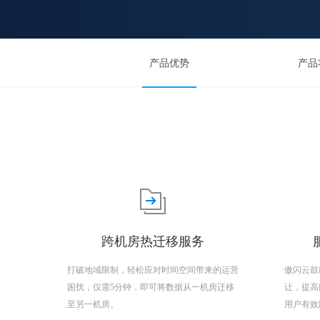
产品优势
产品
跨机房热迁移服务
打破地域限制，轻松应对时间空间带来的运营
傲闪云鼓
困扰，仅需5分钟，即可将数据从一机房迁移
让，提高
至另一机房。
用户有效