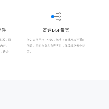
硬件
高速BGP带宽
务器，同
傲闪云使用BGP线路，解决了南北互联互通的
R4内存、
问题。同时自身具有容灾性，保障线路安全稳
置，分钟
定。