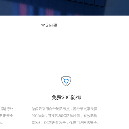
常见问题
免费20G防御
据进行处
傲闪云采用自带硬防节点，部分节点享免费
数据安全
20G防御，可实现300G防御峰值，有效防御
9%。
DDoS、CC等恶意攻击，保障用户网络安全。