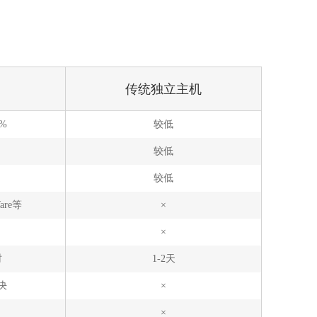
传统独立主机
5%
较低
较低
较低
are等
×
×
时
1-2天
决
×
×