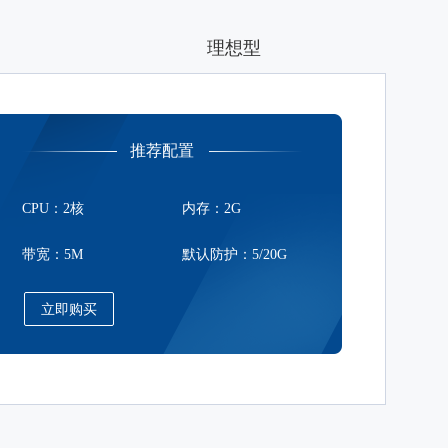
理想型
推荐配置
CPU：2核
内存：2G
带宽：5M
默认防护：5/20G
立即购买