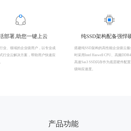
活部署,助您一键上云
纯SSD架构配备强悍
行业、领域的企业级用户，以专业成
搭建纯SSD架构的高性能企业级云服
式行业云解决方案，帮助用户快速应
时采用Intel Haswell CPU、高频DD
。
高速Sas3 SSD闪存作为底层硬件配
级响应速度。
产品功能