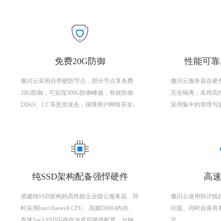
免费20G防御
性能可靠
傲闪云采用自带硬防节点，部分节点享免费
傲闪云服务器在硬
20G防御，可实现300G防御峰值，有效防御
完全隔离；采用高
DDoS、CC等恶意攻击，保障用户网络安全。
采用集中的管理与
纯SSD架构配备强悍硬件
高速
搭建纯SSD架构的高性能企业级云服务器，同
傲闪云使用BGP
时采用Intel Haswell CPU、高频DDR4内存、
问题。同时自身具
高速Sas3 SSD闪存作为底层硬件配置，分钟
定。