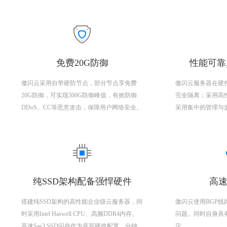
免费20G防御
性能可靠
傲闪云采用自带硬防节点，部分节点享免费
傲闪云服务器在硬
20G防御，可实现300G防御峰值，有效防御
完全隔离；采用高
DDoS、CC等恶意攻击，保障用户网络安全。
采用集中的管理与
纯SSD架构配备强悍硬件
高速
搭建纯SSD架构的高性能企业级云服务器，同
傲闪云使用BGP
时采用Intel Haswell CPU、高频DDR4内存、
问题。同时自身具
高速Sas3 SSD闪存作为底层硬件配置，分钟
定。