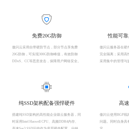
免费20G防御
性能可靠
傲闪云采用自带硬防节点，部分节点享免费
傲闪云服务器在硬
20G防御，可实现300G防御峰值，有效防御
完全隔离；采用高
DDoS、CC等恶意攻击，保障用户网络安全。
采用集中的管理与
纯SSD架构配备强悍硬件
高速
搭建纯SSD架构的高性能企业级云服务器，同
傲闪云使用BGP
时采用Intel Haswell CPU、高频DDR4内存、
问题。同时自身具
高速Sas3 SSD闪存作为底层硬件配置，分钟
定。