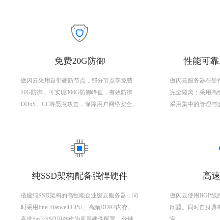
免费20G防御
性能可靠
傲闪云采用自带硬防节点，部分节点享免费
傲闪云服务器在硬
20G防御，可实现300G防御峰值，有效防御
完全隔离；采用高
DDoS、CC等恶意攻击，保障用户网络安全。
采用集中的管理与
纯SSD架构配备强悍硬件
高速
搭建纯SSD架构的高性能企业级云服务器，同
傲闪云使用BGP
时采用Intel Haswell CPU、高频DDR4内存、
问题。同时自身具
高速Sas3 SSD闪存作为底层硬件配置，分钟
定。