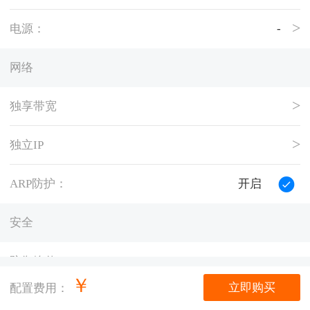
电源：
-
网络
独享带宽
独立IP
ARP防护：
开启
安全
防御峰值：
5G
￥
立即购买
配置费用：
托管量