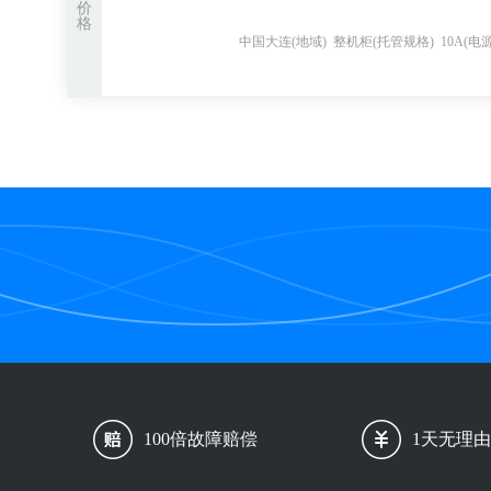
价
格
中国大连
(地域)
整机柜
(托管规格)
10A
(电
100倍故障赔偿
1天无理