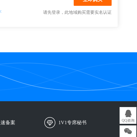
<
请先登录
，此地域购买需要实名认证
QQ咨询
快速备案
1V1专席秘书