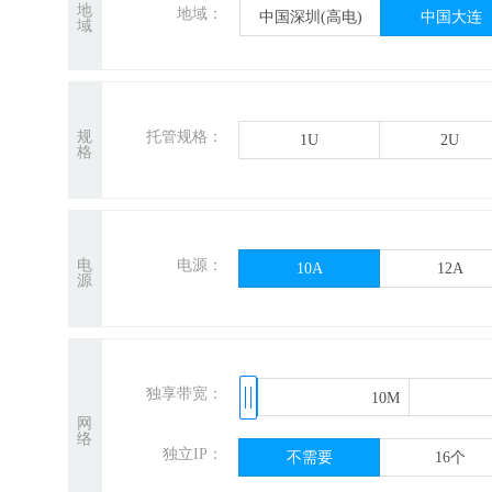
地
地域：
中国深圳(高电)
中国大连
域
规
托管规格：
1U
2U
格
电
电源：
10A
12A
源
独享带宽：
10M
10M
网
络
独立IP：
不需要
16个