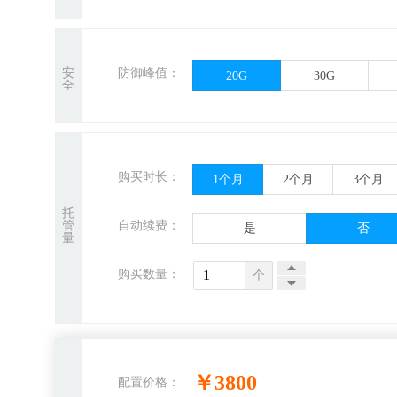
安
防御峰值：
20G
30G
全
购买时长：
1
个月
2
个月
3
个月
托
管
自动续费：
是
否
量
购买数量：
个
￥
3800
配置价格：