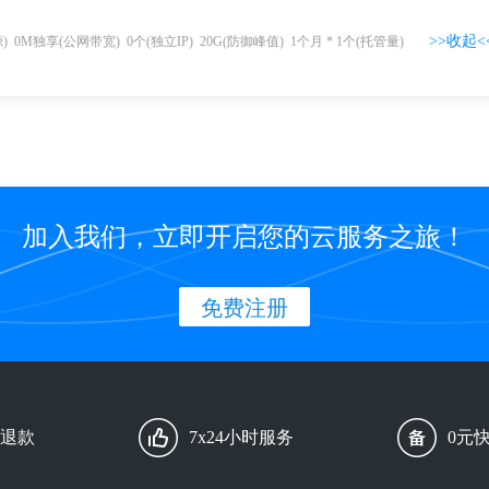
>>收起<
源)
0
M独享(公网带宽)
0
个(独立IP)
20G
(防御峰值)
1个月
*
1
个
(托管量)
加入我们，立即开启您的云服务之旅！
免费注册
由退款
7x24小时服务
0元