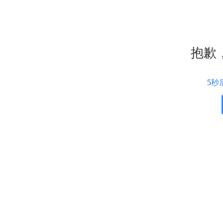
抱歉
5
秒