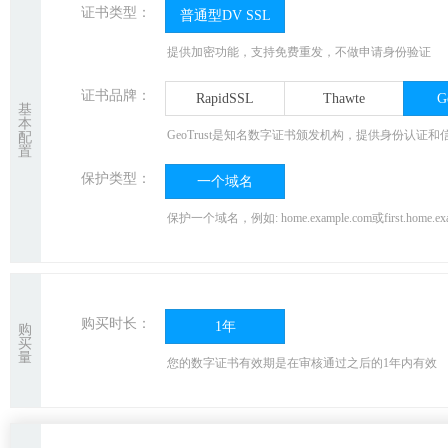
证书类型：
普通型DV SSL
提供加密功能，支持免费重发，不做申请身份验证
证书品牌：
RapidSSL
Thawte
G
基
本
GeoTrust是知名数字证书颁发机构，提供身份认
配
置
保护类型：
一个域名
保护一个域名，例如: home.example.com或first.ho
购买时长：
1年
购
买
量
您的数字证书有效期是在审核通过之后的
1
年内有效