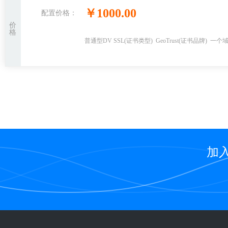
￥
1000.00
配置价格：
价
格
普通型DV SSL
(证书类型)
GeoTrust
(证书品牌)
一个
加