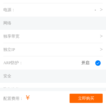
电源：
-
网络
独享带宽
独立IP
ARP防护：
开启
安全
防御峰值：
5G
￥
立即购买
配置费用：
托管量