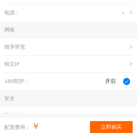
电源：
-
网络
独享带宽
独立IP
ARP防护：
开启
安全
防御峰值：
5G
￥
立即购买
配置费用：
托管量