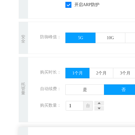
开启ARP防护
安
防御峰值：
5G
10G
全
购买时长：
1
个月
2
个月
3
个月
托
管
自动续费：
是
否
量
购买数量：
台