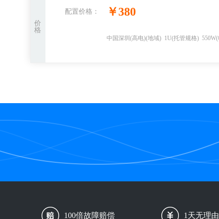
￥
380
配置价格：
价
格
中国深圳(高电)
(地域)
1U
(托管规格)
550W
100倍故障赔偿
1天无理