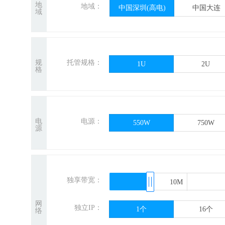
地
地域：
中国深圳(高电)
中国大连
域
规
托管规格：
1U
2U
格
电
电源：
550W
750W
源
独享带宽：
10M
10M
网
独立IP：
1个
16个
络