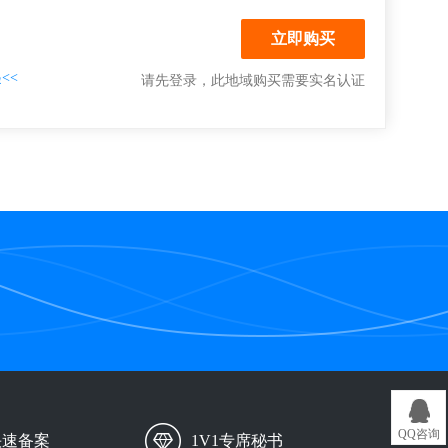
<<
请先登录
，此地域购买需要实名认证
QQ咨询
快速备案
1V1专席秘书