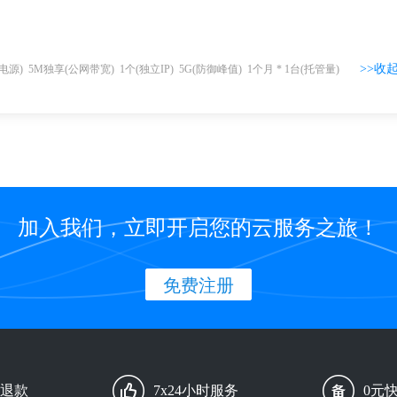
>>收起
(电源)
5
M独享(公网带宽)
1
个(独立IP)
5G
(防御峰值)
1个月
*
1
台
(托管量)
加入我们，立即开启您的云服务之旅！
免费注册
由退款
7x24小时服务
0元